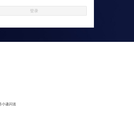
登录
号小递闪送